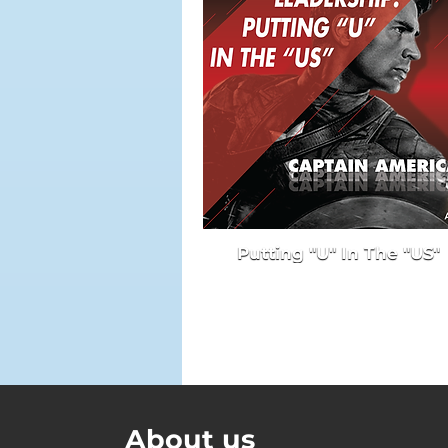
Putting "U" In The "US"
About us