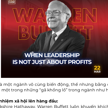
ĩ là một ngành vô cùng biến động, thế nhưng bằng 
 một trong những “gã khổng lồ” trong ngành như h
h nhiệm xã hội lên hàng đầu:
rkshire Hathaway, Warren Buffett luôn khuyến khíc