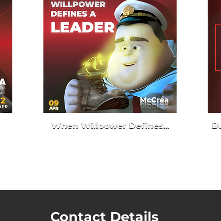
When Willpower Defines...
Bu
Contact Details