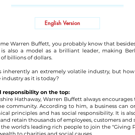
English Version
name Warren Buffett, you probably know that besides h
e is also a model as a brilliant leader, making Be
 billions of dollars.
is inherently an extremely volatile industry, but ho
 industry as it is today?
l responsibility on the top:
kshire Hathaway, Warren Buffett always encourages 
 the community. According to him, a business can on
hical principles and has social responsibility. It is a
ct and retain thousands of employees, customers and 
f the world's leading rich people to join the "Givi
wealth to charities and social causes.