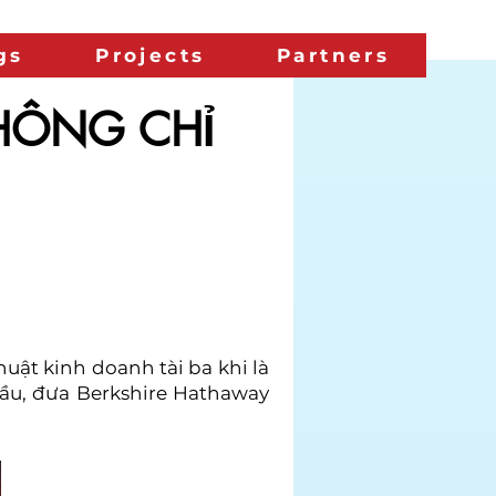
gs
Projects
Partners
KHÔNG CHỈ
uật kinh doanh tài ba khi là
ầu, đưa Berkshire Hathaway