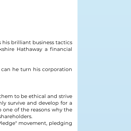
is brilliant business tactics
rkshire Hathaway a financial
w can he turn his corporation
them to be ethical and strive
ly survive and develop for a
lso one of the reasons why the
shareholders.
ng Pledge" movement, pledging