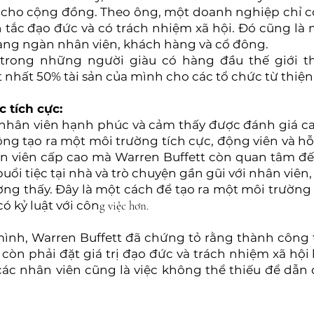
c cho cộng đồng. Theo ông, một doanh nghiệp chỉ có 
 tắc đạo đức và có trách nhiệm xã hội. Đó cũng là 
hàng ngàn nhân viên, khách hàng và cổ đông.
 trong những người giàu có hàng đầu thế giới t
 nhất 50% tài sản của mình cho các tổ chức từ thiện
c tích cực:
 nhân viên hạnh phúc và cảm thấy được đánh giá cao
ông tạo ra một môi trường tích cực, động viên và h
ân viên cấp cao mà Warren Buffett còn quan tâm đế
buổi tiệc tại nhà và trò chuyện gần gũi với nhân vi
ng thấy. Đây là một cách để tạo ra một môi trường
có kỷ luật với côn
g việc hơn.
nh, Warren Buffett đã chứng tỏ rằng thành công 
còn phải đặt giá trị đạo đức và trách nhiệm xã hội
ác nhân viên cũng là việc không thể thiếu để dẫn 