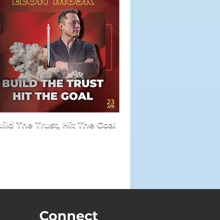
ild The Trust, Hit The Goal
Connect